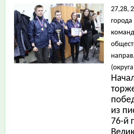
27,28,
города
команд
общест
направ
(округа
Начал
торж
побед
из п
76-й 
Велик