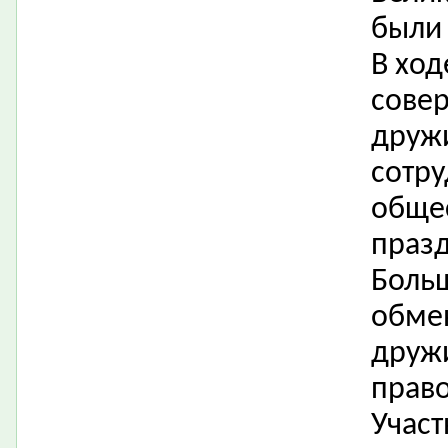
были 
В хо
сове
дружи
сотру
общес
праз
Боль
обме
друж
прав
Участ