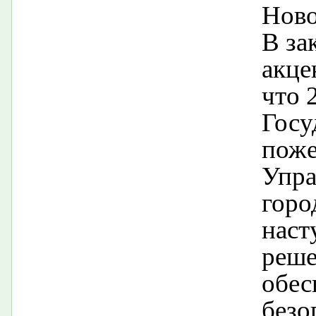
Ново
В за
акце
что 
Госу
поже
Упра
горо
наст
реше
обес
безо