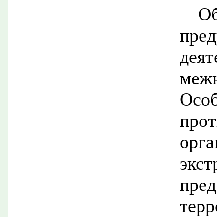
О
пре
дея
меж
Осо
прот
ор
экс
пре
терр