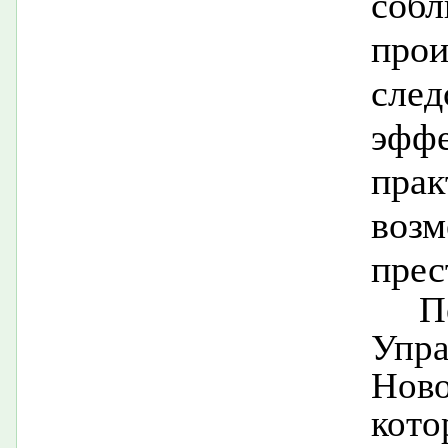
соб
прои
сле
эфф
пра
воз
прес
П
Упр
Нов
кото