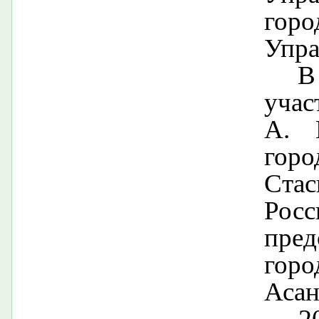
гор
Упра
В
учас
А. 
гор
Ста
Росс
пред
горо
Асан