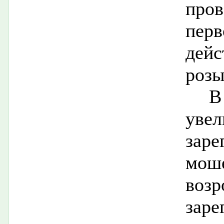
про
пер
дей
розы
В
уве
заре
мош
в
заре