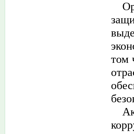
Ор
защ
выд
экон
том 
отр
обе
безо
А
кор