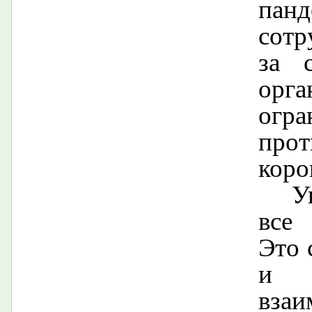
пан
сотр
за 
ор
огр
прот
коро
У
все 
Это 
и 
вза