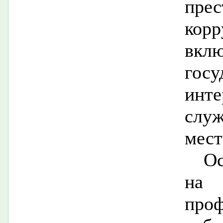
пре
корр
вкл
гос
инт
слу
мест
О
на
про