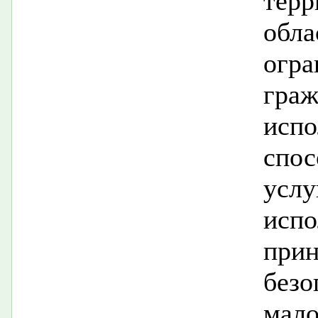
тер
обла
огр
гра
исп
спос
ус
испо
пр
без
мал