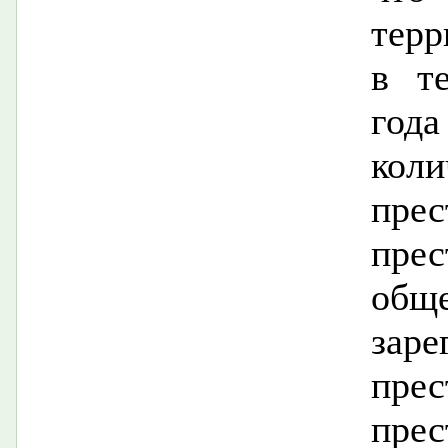
терр
в т
года
коли
пр
прес
о
заре
пре
прес