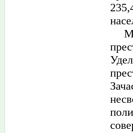
235,
насе
М
прес
Уде
пре
З
несв
по
сов