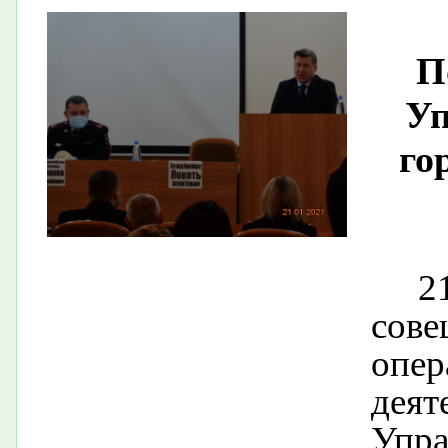
П
Уп
го
2
сове
опер
дея
Упр