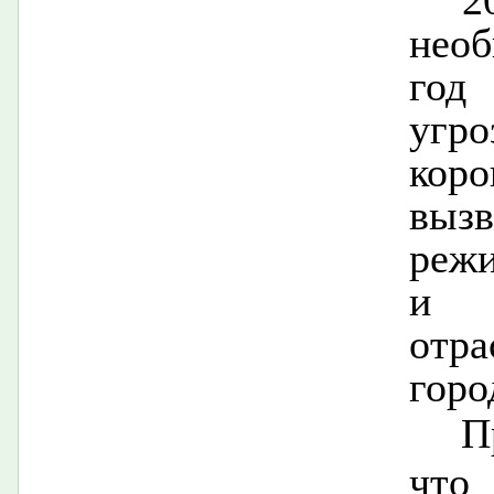
2
нео
год
угр
кор
вызв
реж
и о
отр
горо
П
что 