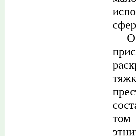
исп
сфер
О
при
рас
тяж
пре
сост
том
этни