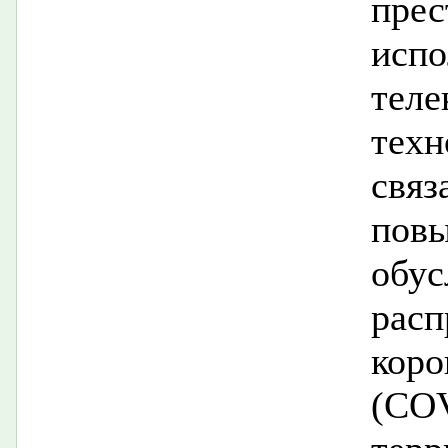
пре
испо
тел
тех
свя
пов
обу
рас
кор
(
CO