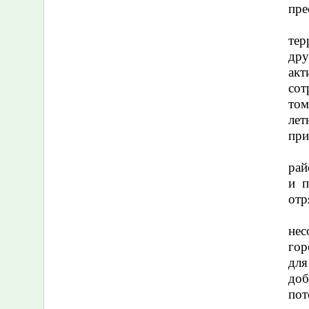
пре
тер
дру
акт
сот
том
лет
при
рай
и п
отр
нес
гор
для
доб
пот