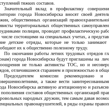
ступлений тяжких составов.
Значительный вклад в профилактику совершен
ритории города Новосибирска вносят своей деяте
жин, общественных организаций правоохранительной
ивисты территориальных общественных самоуправлен
рудниками полиции, проводят профилактическую рабо
 числе состоящими на специальных учетах, а предст
ние детские отряды, которые не только занимают
общают их к общественно полезному труду.
По окончании работы летних трудовых отрядов гл
онам) города Новосибирска будут приглашены на
лич
оощрения не только активисты ТОС, но и несовер
ядов, отличившиеся старанием и прилежностью в обще
Председателем комиссии рекомендовано и
овершеннолетними, а также вести заинтересованны
ода Новосибирска активную агитационную и разъясн
 пополнения составов общественных организаций пра
ровольных народных дружин, тем самым давая возмож
енциа
льных правонарушителей, в ряды охраны правоп