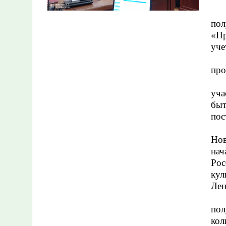
по
«Пр
уче
про
уча
быт
пос
Но
нач
Рос
кул
Лен
пол
кол