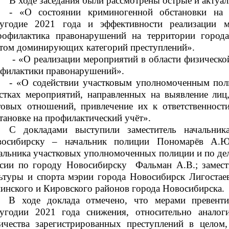
В ходе заседания были рассмотрены острые и актуа
- «О состоянии криминогенной обстановки на 
лугодие 2021 года и эффективности реализации 
офилактика правонарушений на территории город
том доминирующих категорий преступлений».
- «О реализации мероприятий в области физическо
филактики правонарушений».
- «О содействии участковым уполномоченным пол
стках мероприятий, направленных на выявление ли
овых отношений, привлечение их к ответственности
тановке на профилактический учёт».
С докладами выступили заместитель начальни
восибирску – начальник полиции Пономарёв А.Ю
альника участковых уполномоченных полиции и по д
сии по городу Новосибирску
Фальман А.В.; замест
ьтуры и спорта мэрии города Новосибирск Лигостаев
инского и Кировского районов города Новосибирска.
В ходе доклада отмечено, что мерами превенти
угодии 2021 года снижения, относительно аналог
ичества зарегистрированных преступлений в целом,