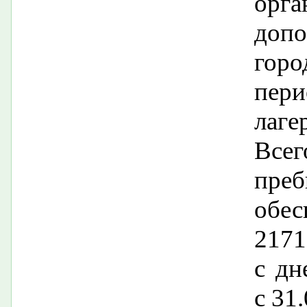
орг
доп
гор
пери
лаге
Все
пре
обес
2171
с дн
с 31.