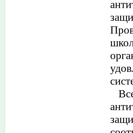
анти
за
Про
шко
орга
удо
сист
Вс
анти
защ
соот