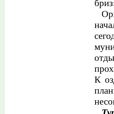
бриз
О
нач
се
мун
отд
прох
К оз
план
несо
Ту