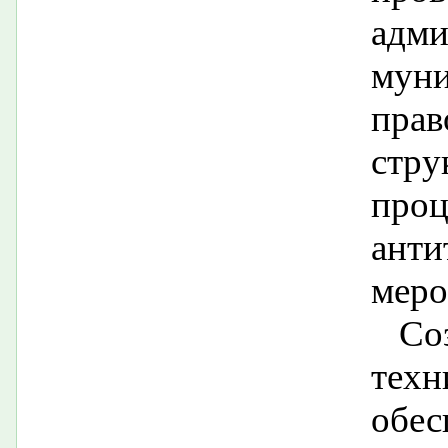
адми
мун
прав
стр
про
анти
меро
Со
тех
обес