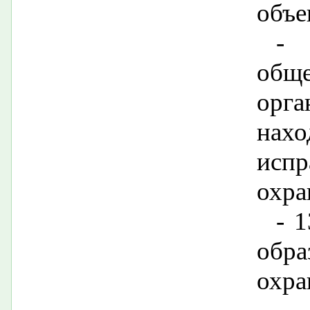
объе
-
обще
ор
нах
испр
охра
- 
обр
охра