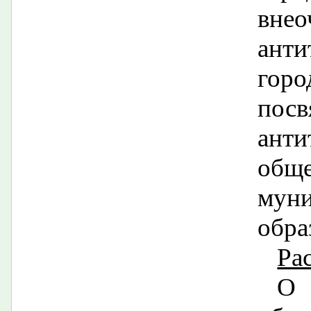
вне
анти
го
пос
ант
общ
мун
обра
Ра
О 