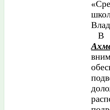
«Ср
шко
Влад
В 
Ахм
вни
обе
подв
дол
рас
под