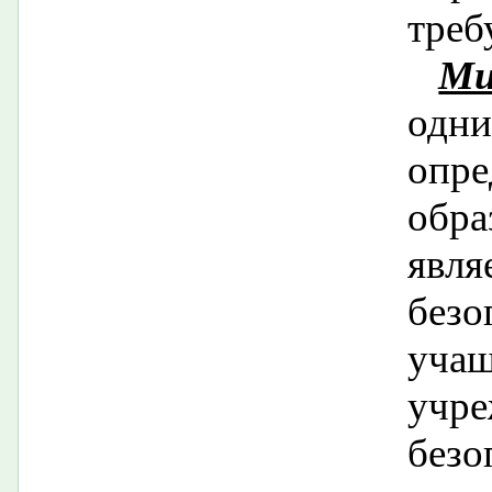
треб
Ми
од
опр
обр
явля
без
уча
учр
без