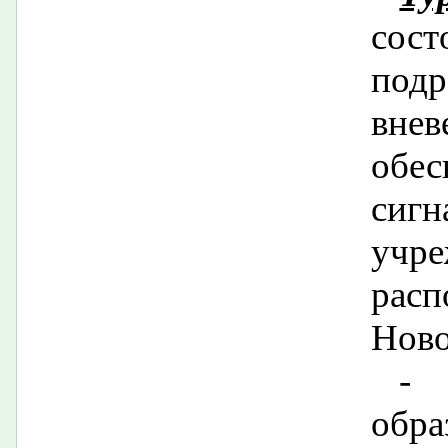
сост
подр
вне
обес
сиг
учр
рас
Ново
- 
обр