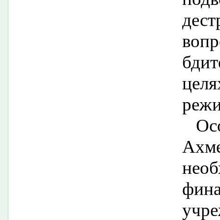
дест
во
бдит
цел
режи
Ос
Ахм
необ
фина
уч