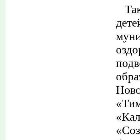
Та
дет
мун
озд
подв
обр
Нов
«Ти
«Ка
«Со