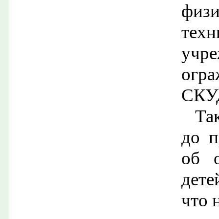
физи
тех
учр
огра
СКУД
Та
до 
об о
дете
что 