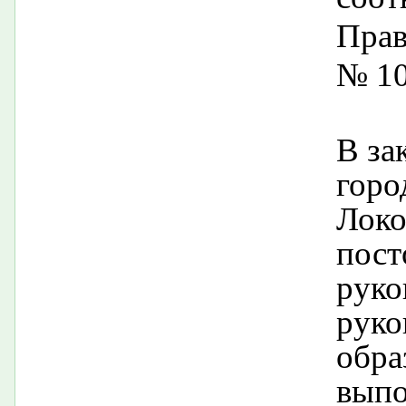
Прав
№ 10
В за
горо
Локо
пост
руко
руко
обра
выпо