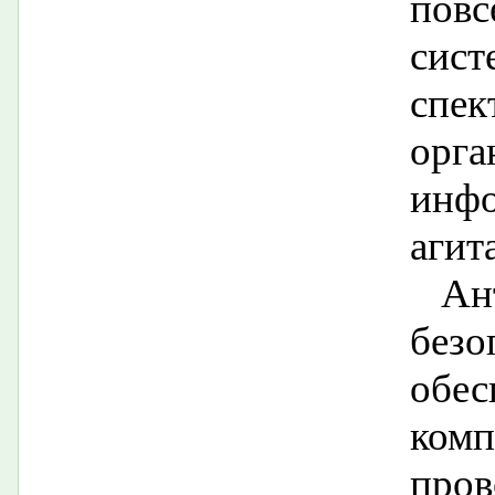
пов
сист
сп
орга
инфо
агит
Ан
без
обе
ком
про