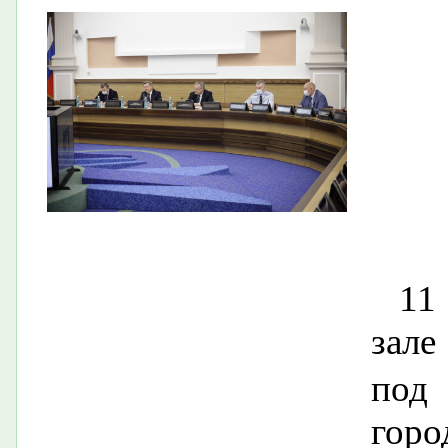
11
зале
под 
гор