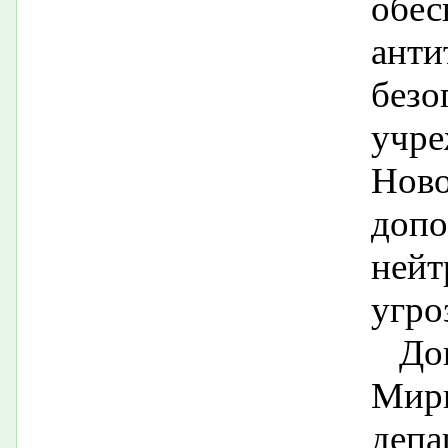
обес
анти
безо
уч
Нов
до
нейт
угро
До
Мир
депа