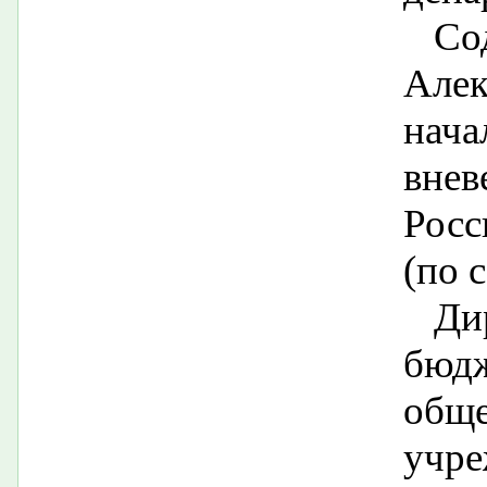
Со
Але
нач
вне
Росс
(по 
Ди
бюд
обще
учре