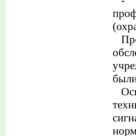
- 
проф
(охр
П
обс
учре
были
Ос
техн
сигн
норм