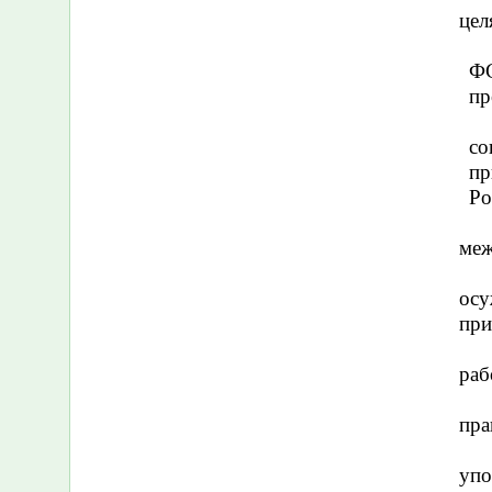
цел
Ф
пр
со
пр
Ро
меж
ос
при
раб
пра
упо