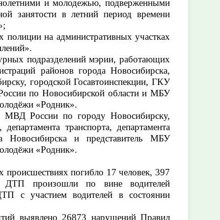
ннолетними и молодежью, подверженными
ной занятости в летний период времени
»;
х полиции на административных участках
плений».
турных подразделений мэрии, работающих
истраций районов города Новосибирска,
ирску, городской Госавтоинспекции, ГКУ
России по Новосибирской области и МБУ
молодёжи «Родник».
я МВД России по городу Новосибирску,
, департамента транспорта, департамента
 Новосибирска и представитель МБУ
молодёжи «Родник»
.
ых происшествиях погибло 17 человек, 397
% ДТП произошли по вине водителей
ДТП с участием водителей в состоянии
иятий выявлено 26873 нарушений Правил