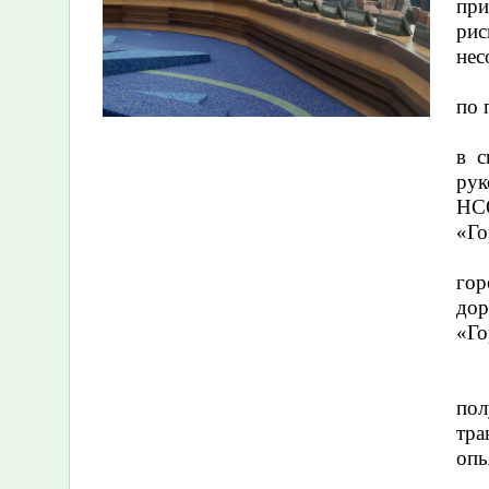
при
рис
нес
по 
в с
рук
НСО
«Го
гор
дор
«Го
по
тра
опь