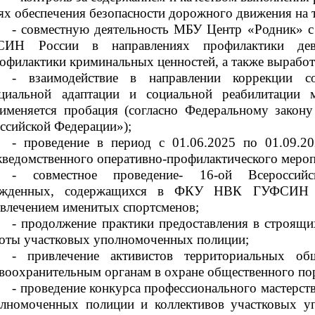
ях обеспечения безопасности дорожного движения на 
- совместную деятельность МБУ Центр «Родник»
СИН России в направлениях профилактики дев
офилактики криминальных ценностей, а также выработ
- взаимодействие в направлении коррекции со
циальной адаптации и социальной реабилитации
именяется пробация (согласно Федеральному зако
ссийской Федерации»);
-
проведение в период с 01.06.2025 по 01.09.2
ведомственного оперативно-профилактического мероп
-
совместное проведение- 16-ой Всероссийс
ужденных, содержащихся в ФКУ НВК ГУФСИН Ро
влечением именитых спортсменов;
-
продолжение практики предоставления в строящ
оты участковых уполномоченных полиции;
- привлечение активистов
территориальных об
воохранительным органам в охране общественного поря
- проведение конкурса профессионального мастерст
лномоченных полиции и коллективов участковых у