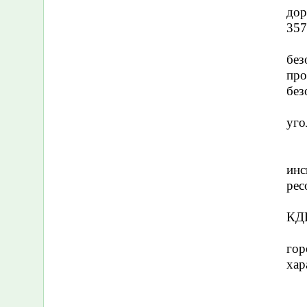
дор
357
без
про
без
уго
инс
рес
КДН
гор
хар