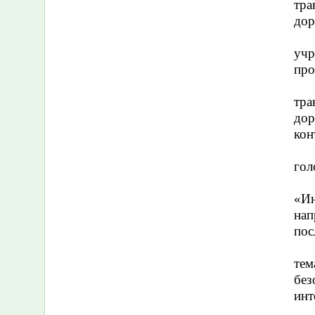
тра
дор
учр
про
тра
дор
кон
гол
«Ин
нап
пос
тем
без
инт