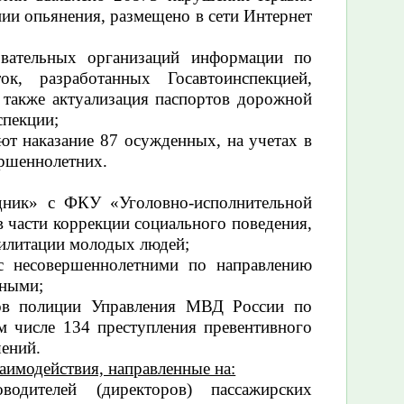
ии опьянения, размещено в сети Интернет
овательных организаций информации по
к, разработанных Госавтоинспекцией,
 также актуализация паспортов дорожной
спекции;
ют наказание 87 осужденных, на учетах в
ершеннолетних.
одник»
с ФКУ «Уголовно-исполнительной
 части коррекции социального поведения,
билитации молодых людей;
с несовершеннолетними по направлению
нными;
ов полиции Управления МВД России по
м числе 134 преступления превентивного
ений.
имодействия, направленные на:
одителей (директоров) пассажирских