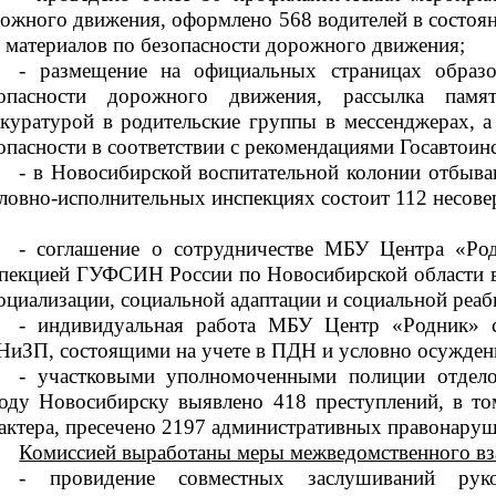
ожного движения, оформлено 568 водителей в состоян
 материалов по безопасности дорожного движения;
- размещение на официальных страницах образ
опасности дорожного движения, рассылка памято
куратурой в родительские группы в мессенджерах, а
опасности в соответствии с рекомендациями Госавтоин
- в Новосибирской воспитательной колонии отбыва
ловно-исполнительных инспекциях состоит 112 несов
- соглашение о сотрудничестве МБУ Центра «Р
пекцией ГУФСИН России по Новосибирской области
в
оциализации, социальной адаптации и социальной реа
- индивидуальная работа МБУ Центр «Родник» 
иЗП, состоящими на учете в ПДН и условно осужде
-
участковыми уполномоченными полиции отдел
оду Новосибирску выявлено 418 преступлений, в то
актера,
пресечено 2197 административных правонаруш
Комиссией выработаны меры межведомственного вза
- провидение совместных заслушиваний руков