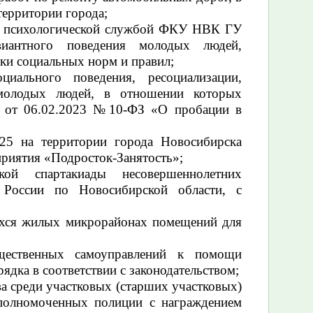
территории города;
 с психологической службой ФКУ НВК ГУ
иантного поведения молодых людей,
ки социальных норм и правил;
циального поведения, ресоциализации,
 молодых людей, в отношении которых
ну от 06.02.2023 №10-ФЗ «О пробации в
025 на территории города Новосибирска
риятия «Подросток-Занятость»;
кой спартакиады несовершеннолетних
ссии по Новосибирской области, с
ихся жилых микрорайонах помещений для
щественных самоуправлений
к помощи
дка в соответствии с законодательством;
ва среди участковых (старших участковых)
полномоченных полиции с награждением