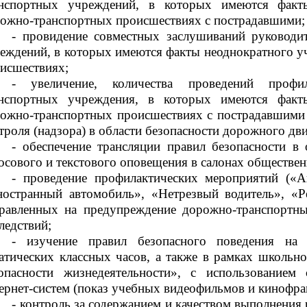
нспортных учреждений, в которых имеются факты
ожно-транспортных происшествиях с пострадавшими;
- провидение совместных заслушиваний руководит
еждений, в которых имеются факты неоднократного у
исшествиях;
- увеличение, количества проведений профи
нспортных учреждения, в которых имеются факты
ожно-транспортных происшествиях с пострадавшими 
троля (надзора) в области безопасности дорожного дв
- обеспечение трансляции правил безопасности в
осового и текстового оповещения в салонах обществен
- проведение профилактических мероприятий («Ав
остранный автомобиль», «Нетрезвый водитель», «Ре
равленных на предупреждение дорожно-транспортн
ледствий;
- изучение правил безопасного поведения на
атических классных часов, а также в рамках школьн
опасности жизнедеятельности», с использованием
ернет-систем (показ учебных видеофильмов и кинофраг
- контроль за содержанием и качеством выполнения