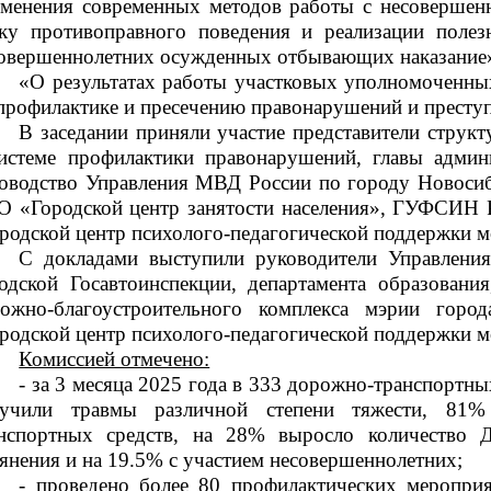
менения современных методов работы с несоверше
ку противоправного поведения и реализации полез
овершеннолетних осужденных отбывающих наказание
«О результатах работы участковых уполномоченны
профилактике и пресечению правонарушений и престу
В заседании приняли участие представители струк
истеме профилактики правонарушений, главы админ
оводство Управления МВД России по городу Новосиб
 «Городской центр занятости населения», ГУФСИН 
родской центр психолого-педагогической поддержки 
С докладами выступили руководители Управлени
одской Госавтоинспекции, департамента образования
ожно-благоустроительного комплекса
мэрии города
родской центр психолого-педагогической поддержки 
Комиссией отмечено:
- за 3 месяца 2025 года в 333 дорожно-транспортн
лучили травмы различной степени тяжести, 81
нспортных средств, на 28% выросло количество 
янения и на 19.5% с участием несовершеннолетних;
- проведено более 80 профилактических меропр