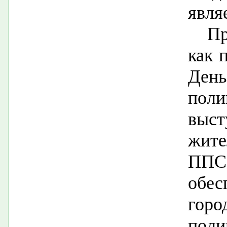
явля
Пр
как 
Ден
поли
выс
жите
ППС
обес
горо
поли