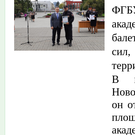
ФГБ
ак
бале
сил,
терр
​В 
Ново
он о
пл
акад