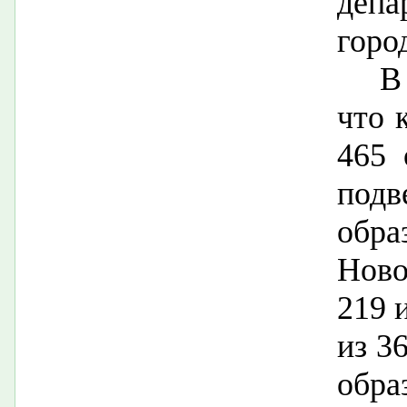
депа
горо
В
что 
465 
подв
обр
Ново
219 
из 3
обр