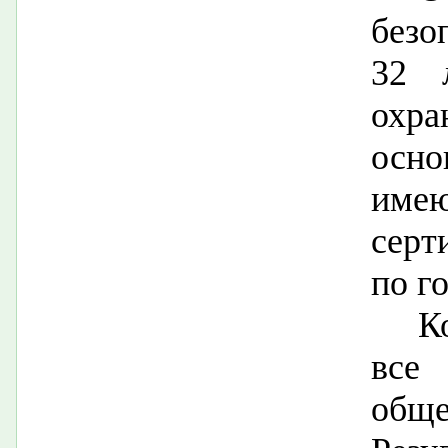
безо
32 
охр
осн
име
серт
по г
К
в
обще