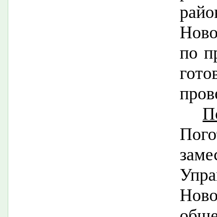
райо
Ново
по п
гот
пров
П
Пог
заме
Упра
Нов
обще