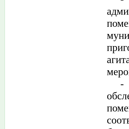
адми
пом
мун
при
аги
меро
-
обс
пом
соот