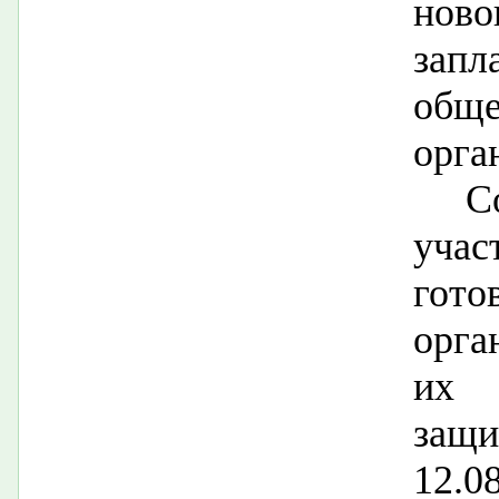
но
запл
обще
орга
С
учас
гот
орга
их 
защи
12.