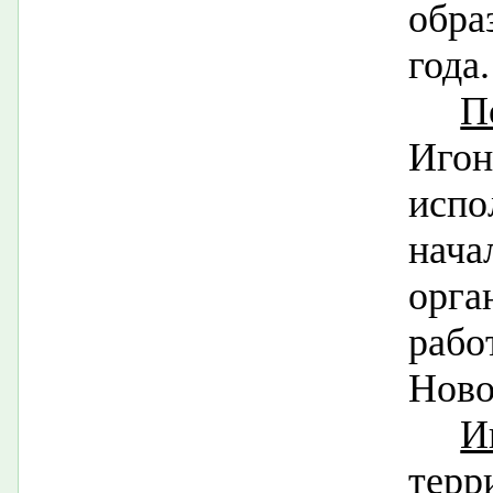
обра
года.
П
Иго
исп
нач
орга
ра
Ново
И
терр