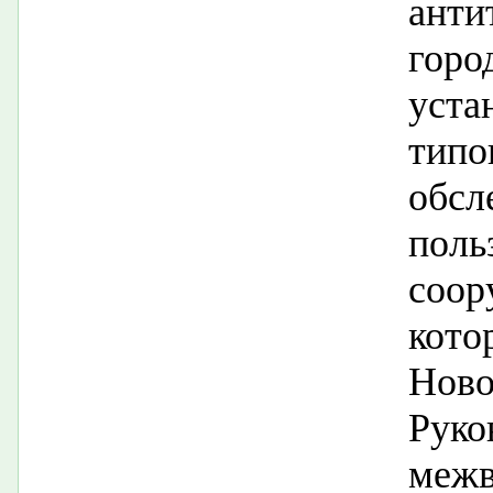
анти
го
уста
тип
обс
поль
соор
ко
Нов
Руко
меж