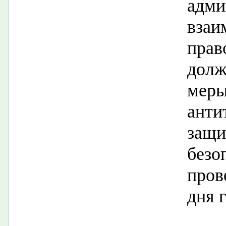
адм
вз
пра
долж
ме
анти
защ
безо
пров
дня 