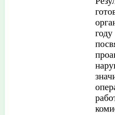
Резу
гот
орга
году
пос
про
нар
знач
опер
раб
ком