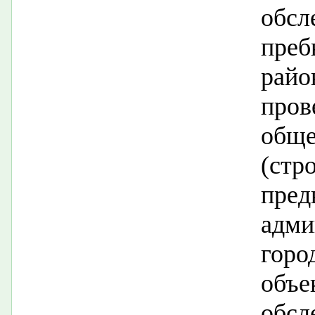
обс
преб
рай
про
общ
(стр
пред
адми
гор
объ
обс