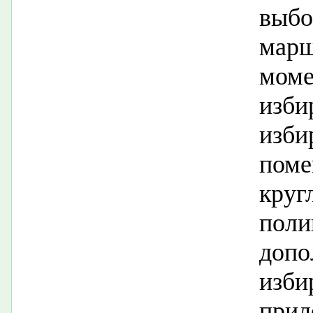
выб
мар
мом
изб
изб
поме
круг
пол
доп
изб
при