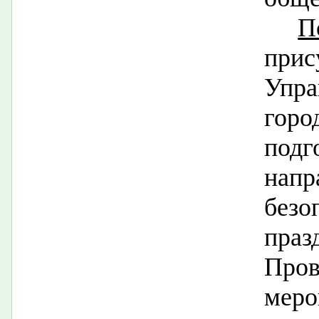
П
при
Упр
горо
подг
нап
без
пра
Про
меро