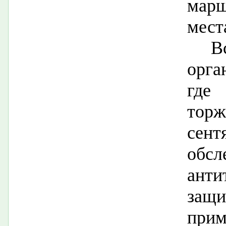
мар
мест
В
орга
где
тор
сен
обс
анти
защ
прим