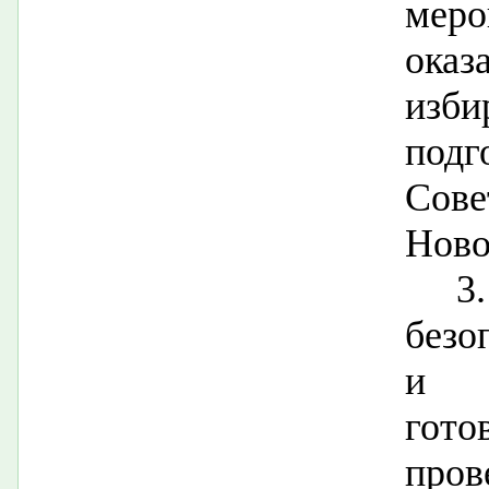
мер
ок
изб
подг
Сов
Ново
3
безо
и п
гот
пр