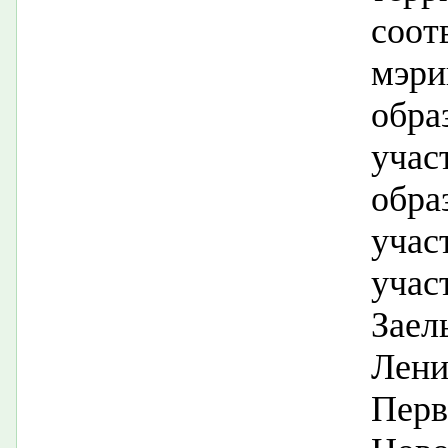
соот
мэри
обр
учас
обр
учас
уча
Зае
Лен
Пер