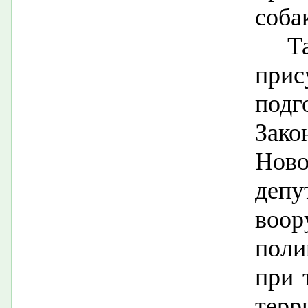
соба
Т
при
подг
Зак
Ново
депу
воо
поли
при 
терр