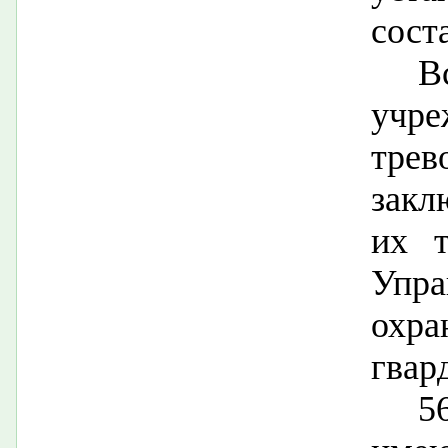
сост
В
учр
тре
закл
их т
Упр
охр
гвар
5