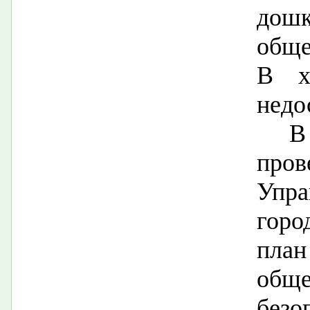
дош
обще
В х
недо
В
пр
Упр
горо
план
общ
безо