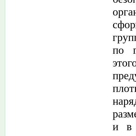
орга
сфо
гру
по г
этог
пре
пло
нар
разм
и в 