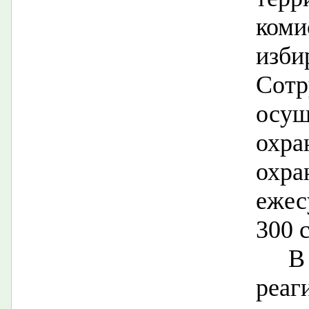
ко
изб
Сот
осущ
охра
охр
ежес
300 
В
реа