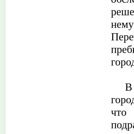
ре
нем
Пер
преб
горо
В
горо
что
под