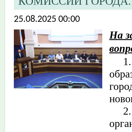
КОМИССИИ ГОРОДА.
25.08.2025 00:00
На з
вопр
1
обр
гор
ново
2
орга