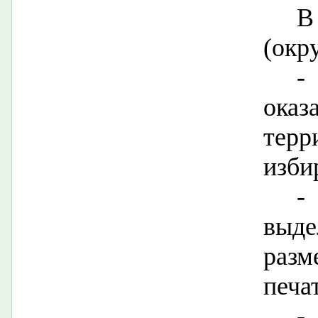
В
(окр
-
ок
тер
изби
-
выде
раз
печа
-