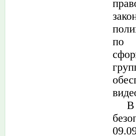
прав
зако
поли
по 
сфор
гру
обес
виде
В
безо
09.0