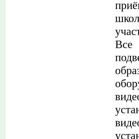
приё
шко
учас
Все
подв
обр
об
виде
ус
вид
уст