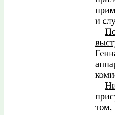
прим
и сл
П
выс
Ген
аппа
коми
Н
при
то