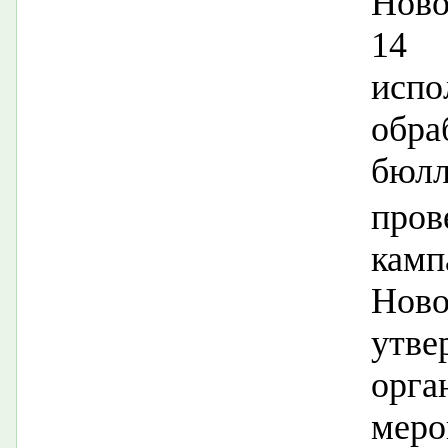
Ново
14 
исп
обр
бюлл
про
кам
Ново
ут
орга
меро