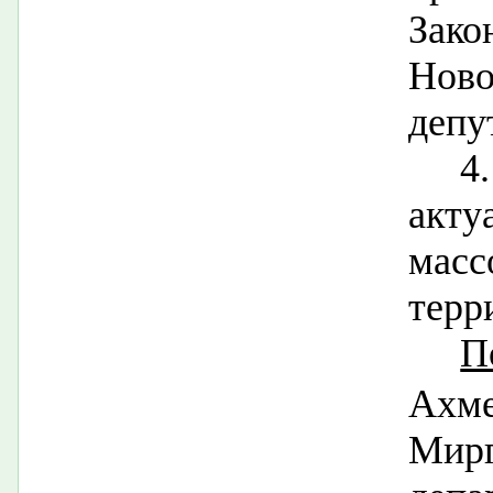
Зак
Ново
депу
4
акт
масс
терр
П
Ах
Мир