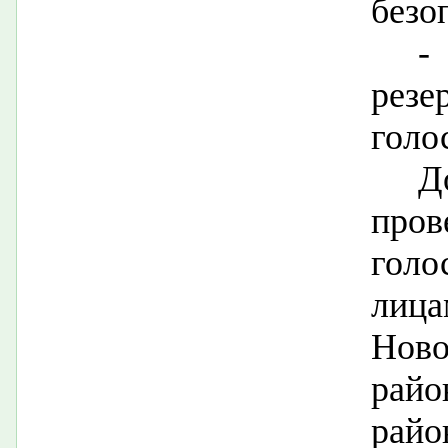
безо
-
рез
голо
Д
про
гол
ли
Ново
рай
райо