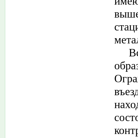
имею
вы
ста
мета
В
обра
Огра
въе
нах
сос
конт