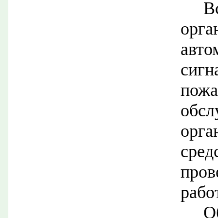
В
орга
авт
сиг
пожа
обс
орг
сре
про
рабо
О