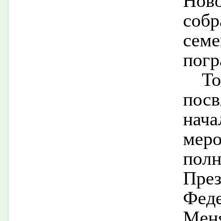
Нов
собр
се
погр
Т
посв
нача
мер
пол
Пре
Фед
Ме