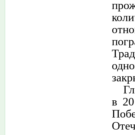
про
кол
от
по
Тра
одно
закр
Гл
в 20
По
От