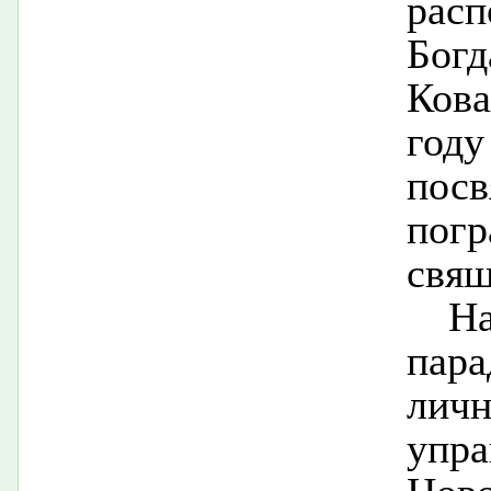
рас
Бог
Ков
год
пос
погр
свящ
Н
пар
лич
упр