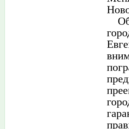
Ново
Об
гор
Евге
вни
пог
пре
прее
гор
гара
прав