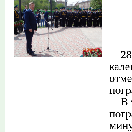
2
кал
от
погр
В 
пог
мину