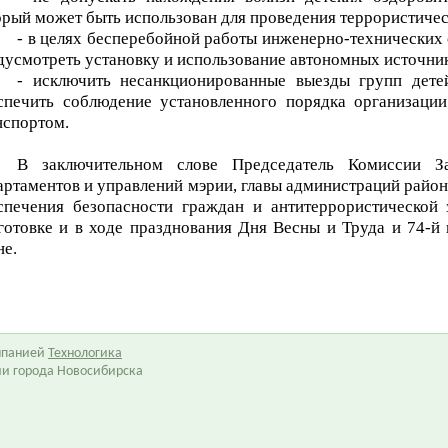
орый может быть использован для проведения террористичес
- в целях бесперебойной работы инженерно-технических 
дусмотреть установку и использование автономных источни
- исключить несанкционированные выезды групп дет
спечить соблюдение установленного порядка организаци
нспортом.
В заключительном слове Председатель Комиссии За
артаментов и управлений мэрии, главы администраций райо
спечения безопасности граждан и антитеррористическо
готовке и в ходе
празднования Дня Весны и Труда и 74-й
е.​
омпанией
Технологика
ии города Новосибирска