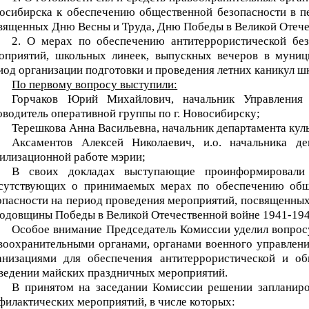
осибирска к обеспечению общественной безопасности в п
вященных Дню Весны и Труда, Дню Победы в Великой Отечес
2. О мерах по обеспечению антитеррористической бе
оприятий, школьных линеек, выпускных вечеров в муниц
иод организации подготовки и проведения летних каникул шк
По первому вопросу выступили:
Горчаков Юрий Михайлович, начальник Управлени
оводитель оперативной группы по г. Новосибирску;
Терешкова Анна Васильевна, начальник департамента кул
Аксаментов Алексей Николаевич, и.о. начальника д
илизационной работе мэрии;
В своих докладах выступающие проинформировали 
сутствующих о принимаемых мерах по обеспечению обще
опасности на период проведения
мероприятий, посвященных 
годовщины Победы в Великой Отечественной войне
1941-194
Особое внимание Председатель Комиссии уделил вопросу
воохранительными органами, органами военного управлен
анизациями для обеспечения антитеррористической и об
ведении майских праздничных мероприятий.
В принятом на заседании Комиссии решении запланиро
филактических мероприятий, в числе которых: