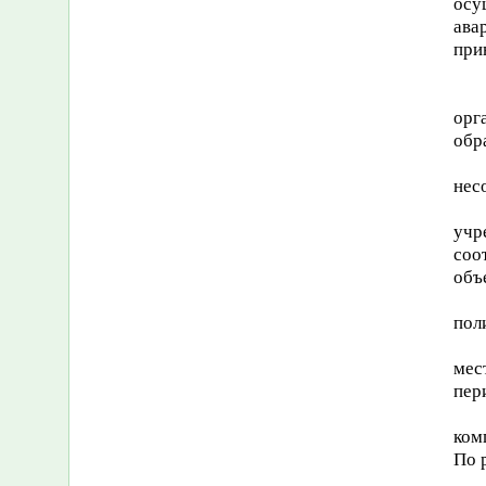
осу
ава
при
орг
обр
нес
учр
соо
объ
пол
мес
пер
ком
По 