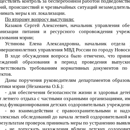
ществлять контроль за бесперебойной работой подведомстве
рий, происшествий и чрезвычайных ситуаций незамедлитель
нимать меры к их локализации.
По второму вопросу выступили:
Казаков Сергей Алексеевич, начальник управления обе
анизации питания и ресурсного сопровождения учреж
азования мэрии;
Устинова Елена Александровна, начальник отдела
овершеннолетних управления МВД России по городу Новос
В ходе обсуждения вопроса было отмечено, что прин
еждений образования в период проведения выпускн
тветствовать требованиям нормативных документов по
ектов.
Даны поручения руководителям департаментов образова
итики мэрии (Незамаева О.Б.):
- для обеспечения безопасности жизни и здоровья дете
т летнего отдыха с частными охранными организациями, 
иод функционирования детских оздоровительных учреждений
- во взаимодействии с правоохранительными и надз
плексных обследований до начала летней оздоровительной к
результатам проверок принимать меры по устранению выявл
- не допускать нахождения вблизи детских оздорови