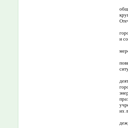
общ
кру
Оте
гор
и с
мер
пов
сит
дея
гор
эне
пра
учр
их 
деж