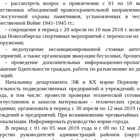
- рассмотреть вопрос о привлечении с 01 по 10 ма
ественных объединений правоохранительной направлен
глосуточной охраны памятников, установленных в че
чественной Войне 1941-1945 гг.;
- сокращение в период с 20 апреля по 10 мая 2018 г. ко
ода Новосибирска спортивных мероприятий с переносом их
ооружения;
- недопущение несанкционированной стоянки авто
оприятий, а также организация эвакуации бесхозных, броше
- проведение дополнительных информационно-пропаг
ышение бдительности граждан, работа по разъяснению их д
уаций;
Начальнику департамента ЭЖ и КХ мэрии Перязеву 
тельность подведомственных предприятий и учреждений, 
ода, в том числе: провести проверки технической готовн
ргоустановок и запасов материально - технических сред
здники; организовать в период с 30 апреля по 12 мая 2019
еждений и предприятий. При возникновении чрезвычайных 
локализации. Информировать руководство мэрии города.
В период с 01 по 05 мая 2019 года и с 09 по 12 мая 2
урство руководителей администраций районов (окру