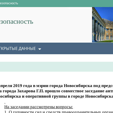
езопасность
зопасность
ТКРЫТЫЕ ДАННЫЕ
апреля 2019 года в мэрии города Новосибирска под пре
а города Захарова Г.П. прошло совместное заседание ан
осибирска и оперативной группы в городе Новосибирска
На заседании рассмотрены вопросы:
1. О готовности сил и средств правоохранительных орга