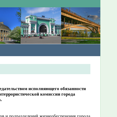
дседательством исполняющего обязанности
титеррористической комиссии города
.
нов и подразделений жизнеобеспечения города