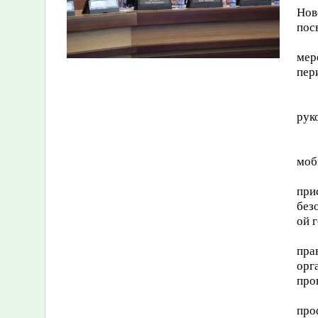
Нов
пос
мер
пер
рук
моб
при
без
ой 
пра
орг
про
про