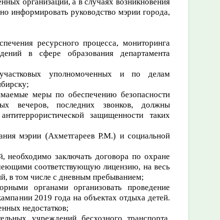
нных организаций, а в случаях возникновения
но информировать руководство мэрии города,
спечения ресурсного процесса, мониторинга
дений в сфере образования департамента
 участковых уполномоченных и по делам
ибирску;
имаемые меры по обеспечению безопасности
ых вечеров, последних звонков, должны
 антитеррористической защищенности таких
ния мэрии (Ахметгареев Р.М.) и социальной
й, необходимо заключать договора по охране
имеющими соответствующую лицензию, на весь
, в том числе с дневным пребыванием;
орными органами организовать проведение
ампании 2019 года на объектах отдыха детей.
енных недостатков;
тельных учреждений бесхозного транспорта,