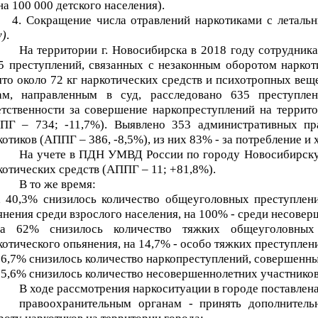
на 100 000 детского населения).
4. Сокращение числа отравлений наркотиками с леталь
у)
.
На территории г. Новосибирска в 2018 году сотрудник
5 преступлений, связанных с незаконным оборотом наркот
ято около 72 кг наркотических средств и психотропных вещ
ам, направленным в суд, расследовано 635 преступл
етственности за совершение наркопреступлений на террито
ПГ – 734; -11,7%). Выявлено 353 административных пр
котиков (АППГ – 386, -8,5%), из них 83% - за потребление и
На учете в ПДН УМВД России по городу Новосибирску
котических средств (АППГ – 11; +81,8%).
В то же время:
а 40,3% снизилось количество общеуголовных преступлен
янения среди взрослого населения, на 100% - среди несове
а 62% снизилось количество тяжких общеуголовных 
котического опьянения, на 14,7% - особо тяжких преступлен
а 6,7% снизилось количество наркопреступлений, совершенн
а 5,6% снизилось количество несовершеннолетних участников
В ходе рассмотрения наркоситуации в городе поставлена
правоохранительным органам - принять дополнител