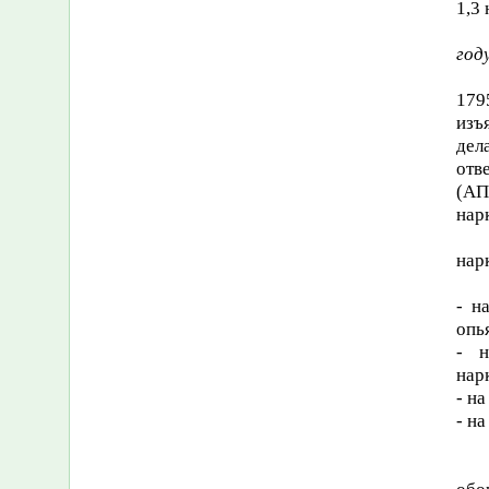
1,3 
год
179
изъ
дел
отв
(АП
нар
нар
- н
опь
- н
нар
- н
- н