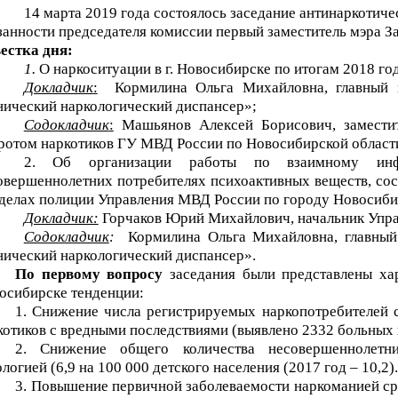
14 марта 2019 года состоялось заседание антинаркотич
занности председателя комиссии первый заместитель мэра За
естка дня:
1.
О наркоситуации в г. Новосибирске по итогам 2018 год
Докладчик
:
Кормилина Ольга Михайловна, главный
нический наркологический диспансер»;
Содокладчик
:
Машьянов Алексей Борисович, заместит
ротом наркотиков ГУ МВД России по Новосибирской област
2. Об организации работы по взаимному ин
овершеннолетних потребителях психоактивных веществ, сос
тделах полиции Управления МВД России по городу Новосиби
Докладчик:
Горчаков Юрий Михайлович, начальник Упр
Содокладчик
:
Кормилина Ольга Михайловна, главны
нический наркологический диспансер».
По первому вопросу
заседания были представлены хар
осибирске тенденции:
1. Снижение числа регистрируемых наркопотребителей 
котиков с вредными последствиями (выявлено 2332 больных н
2. Снижение общего количества несовершеннолетни
логией (6,9 на 100 000 детского населения (2017 год – 10,2).
3. Повышение первичной заболеваемости наркоманией сре