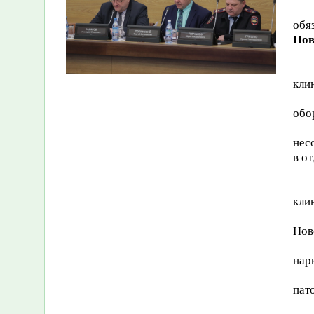
обя
Пов
кли
обо
нес
в о
кли
Нов
нар
пато