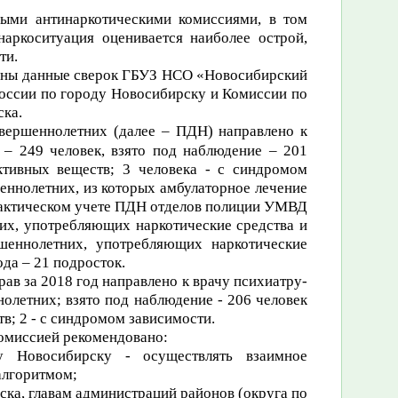
ными антинаркотическими комиссиями, в том
наркоситуация оценивается наиболее острой,
ти.
ены данные сверок ГБУЗ НСО
«Новосибирский
ссии по городу Новосибирску и Комиссии по
ска.
овершеннолетних (далее – ПДН)
направлено
к
ь – 249 человек, взято под наблюдение – 201
ктивных веществ; 3 человека - с синдромом
ннолетних, из которых амбулаторное лечение
илактическом учете ПДН отделов полиции УМВД
их, употребляющих наркотические средства и
шеннолетних, употребляющих наркотические
да – 21 подросток.
прав
за 2018 год направлено
к врачу психиатру-
нолетних; взято под наблюдение - 206 человек
в; 2 - с синдромом зависимости.
комиссией рекомендовано:
овосибирску - осуществлять взаимное
алгоритмом;
ка, главам администраций районов (округа по