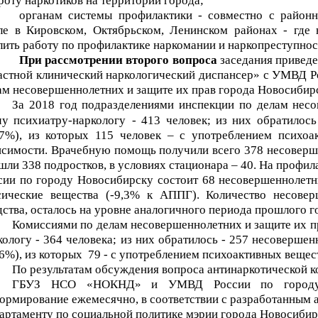
роту наркотиков на территории города;
органам системы профилактики -
совместно с район
ле в Кировском, Октябрьском, Ленинском районах - где 
лить работу по профилактике наркомании и наркопреступнос
При рассмотрении второго вопроса
заседания привед
астной клинический наркологический диспансер» с
УМВД Ро
ам несовершеннолетних и защите их прав города Новосибир
За 2018 год
подразделениями инспекции по делам нес
чу психиатру-наркологу
- 413 человек; из них обратилос
,7%), из которых 115 человек – с употреблением психоа
исимости. Врачебную помощь получили всего 378 несоверше
шли 338 подростков, в условиях стационара – 40. На проф
сии по городу Новосибирску состоит 68 несовершеннолетн
сические вещества (-9,3% к АППГ). Количество несовер
дства, осталось на уровне аналогичного периода прошлого го
Комиссиями по делам несовершеннолетних и защите их 
кологу - 364 человека; из них обратилось - 257 несовершен
,6%), из которых
79 - с употреблением психоактивных вещест
По результатам обсуждения вопроса антинаркотической 
ГБУЗ НСО «НОКНД» и УМВД России по городу Н
ормирование ежемесячно,
в соответствии с разработанным 
артаменту по социальной политике мэрии города Новосибирс