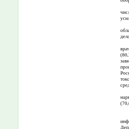
обо
чис
уси
обл
дел
вра
(80
зав
про
Рос
ток
сре
нар
(70
инф
Деп